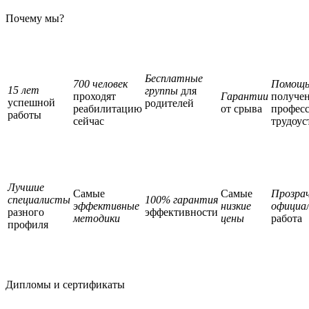
Почему мы?
Бесплатные
700 человек
Помощ
15 лет
группы
для
проходят
Гарантии
получе
успешной
родителей
реабилитацию
от срыва
профес
работы
сейчас
трудоус
Лучшие
Самые
Самые
Прозра
специалисты
100% гарантия
эффективные
низкие
официа
разного
эффективности
методики
цены
работа
профиля
Дипломы и сертификаты