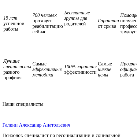
Бесплатные
700 человек
Помощ
15 лет
группы
для
проходят
Гарантии
получе
успешной
родителей
реабилитацию
от срыва
профес
работы
сейчас
трудоус
Лучшие
Самые
Самые
Прозра
специалисты
100% гарантия
эффективные
низкие
официа
разного
эффективности
методики
цены
работа
профиля
Наши специалисты
Галкин Александр Анатольевич
Психолог, специалист по ресоциализации и социальной